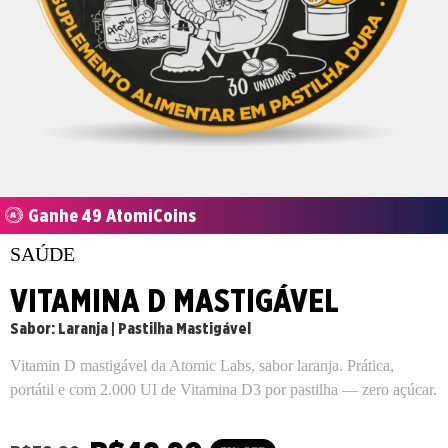
Ganhe 49 AtomiCoins
SAÚDE
VITAMINA D MASTIGÁVEL
Sabor: Laranja | Pastilha Mastigável
Vitamin D mastigável da Atomic Labs, sabor laranja. Prática,
portátil e com 2.000 UI de Vitamina D3 por pastilha — zero açúcar.