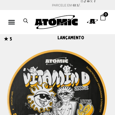
6X S/ JUROS
PARCELE EM
0
LANÇAMENTO
5