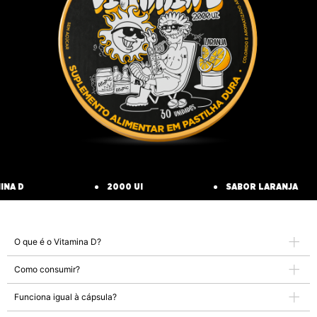
INA D
2000 UI
SABOR LARANJA
O que é o Vitamina D?
Como consumir?
Funciona igual à cápsula?