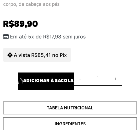
corpo, da cabeça aos pés.
R$
89,90
Em até 5x de
R$
17,98
sem juros
A vista
R$
85,41
no Pix
-
+
ADICIONAR À SACOLA
TABELA NUTRICIONAL
INGREDIENTES