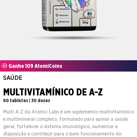
Ganhe 109 AtomiCoins
SAÚDE
MULTIVITAMÍNICO DE A-Z
60 tabletes | 30 doses
Multi A-Z da Atomic Labs é um suplemento multivitamínico
e multimineral completo, formulado para apoiar a saúde
geral, fortalecer o sistema imunológico, aumentar a
disposição e contribuir para o bom funcionamento do