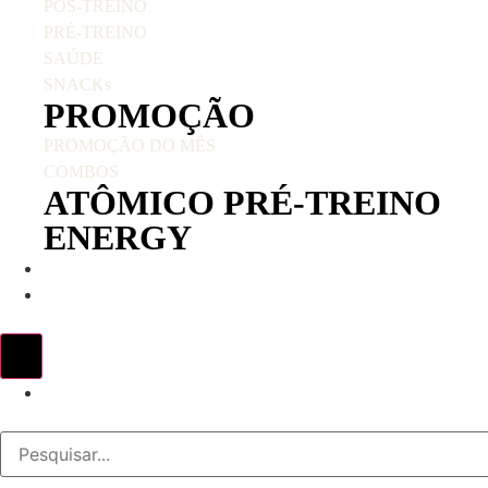
PÓS-TREINO
PRÉ-TREINO
SAÚDE
SNACKs
PROMOÇÃO
PROMOÇÃO DO MÊS
COMBOS
ATÔMICO PRÉ-TREINO
ENERGY
ATOMICOINS
MODA
HQ