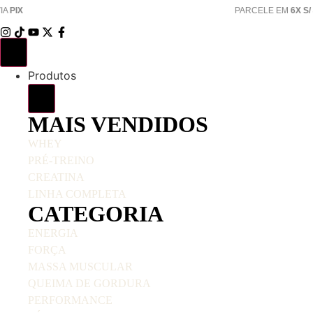
PARCELE EM
6X S/ JUROS
Produtos
MAIS VENDIDOS
WHEY
PRÉ-TREINO
CREATINA
LINHA COMPLETA
CATEGORIA
ENERGIA
FORÇA
MASSA MUSCULAR
QUEIMA DE GORDURA
PERFORMANCE