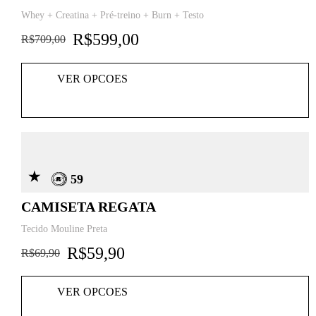
Whey + Creatina + Pré-treino + Burn + Testo
R$
599,00
R$
709,00
VER OPCOES
59
CAMISETA REGATA
Tecido Mouline Preta
R$
59,90
R$
69,90
VER OPCOES