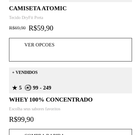
CAMISETA ATOMIC
Tecido DryFit Preta
R$
59,90
R$
69,90
VER OPCOES
+ VENDIDOS
5
99 - 249
WHEY 100% CONCENTRADO
Escolha seus sabores favoritos
R$
99,90