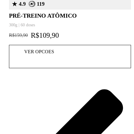
4.9
119
PRÉ-TREINO ATÔMICO
300g | 60 doses
R$
109,90
R$
159,90
VER OPCOES