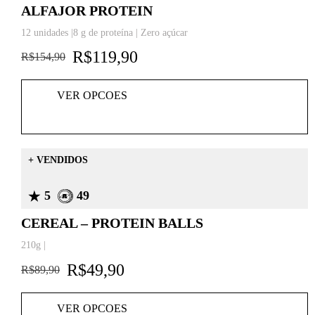
ALFAJOR PROTEIN
12 unidades |8 g de proteína | Zero açúcar
R$
119,90
R$
154,90
VER OPCOES
+ VENDIDOS
5
49
CEREAL – PROTEIN BALLS
210g |
R$
49,90
R$
89,90
VER OPCOES