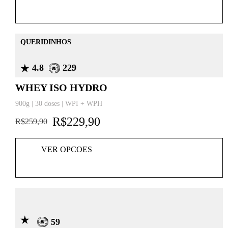
QUERIDINHOS
4.8
229
WHEY ISO HYDRO
900g | 30 doses | WPI + WPH
R$
229,90
R$
259,90
VER OPCOES
59