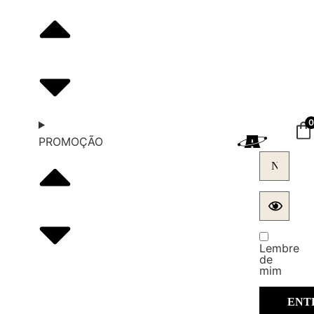
PROMOÇÃO
Lembre
de
mim
ATÔMICO
PRÉ-
TREINO