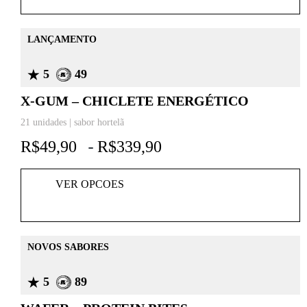
LANÇAMENTO
5
49
X-GUM – CHICLETE ENERGÉTICO
21 unidades | sabor hortelã
R$
49,90
R$
339,90
-
VER OPCOES
NOVOS SABORES
5
89