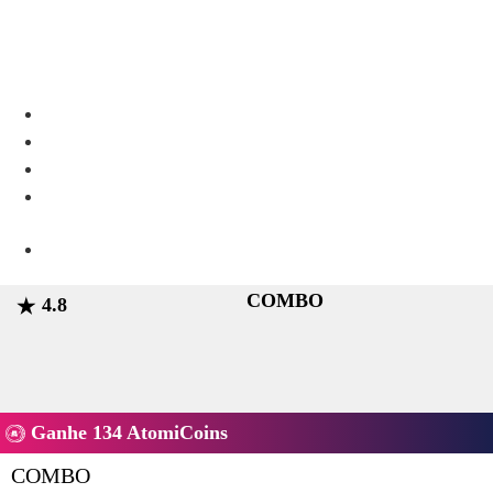
ATOMICOINS
MODA
HQ
CONTATO
SOBRE
NÓS
COMBO
4.8
Ganhe 134 AtomiCoins
COMBO