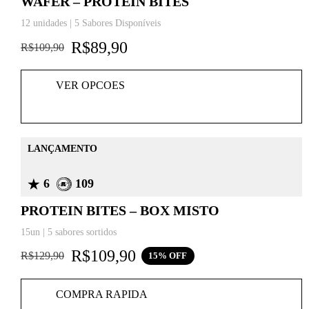
WAFER – PROTEIN BITES
12 unidades | 5 Sabores Disponíveis
R$
89,90
R$
109,90
VER OPCOES
LANÇAMENTO
6
109
PROTEIN BITES – BOX MISTO
15un | 5 sabores sortidos
R$
109,90
R$
129,90
15% OFF
COMPRA RAPIDA