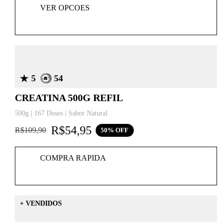
VER OPCOES
5
54
CREATINA 500G REFIL
500g | 167 Doses | Sabor Natural
R$
54,95
R$
109,90
50% OFF
COMPRA RAPIDA
+ VENDIDOS