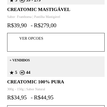
5
39 - 279
CREATOMIC MASTIGÁVEL
Sabor: Framboesa | Pastilha Mastigável
R$
39,90
R$
279,00
-
VER OPCOES
+ VENDIDOS
5
44
CREATOMIC 100% PURA
300g - 150g | Sabor Natural
R$
34,95
R$
44,95
-