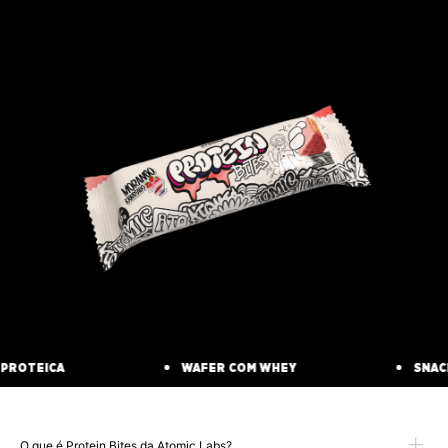
PROTEICA
WAFER COM WHEY
SNACK
O que é Protein Bites da Atomic Labs?