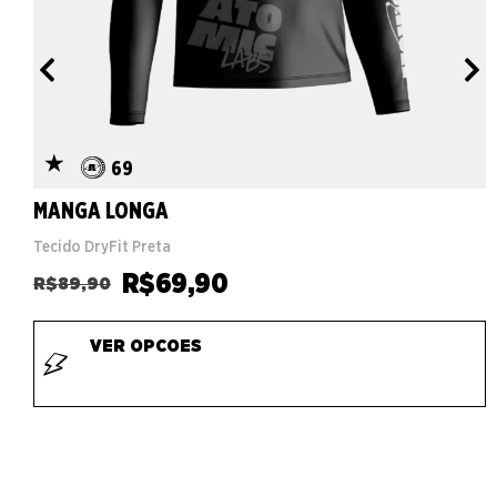
69
MANGA LONGA
Tecido DryFit Preta
R$
69,90
R$
89,90
VER OPCOES