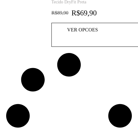
Tecido DryFit Preta
R$
69,90
R$
89,90
VER OPCOES