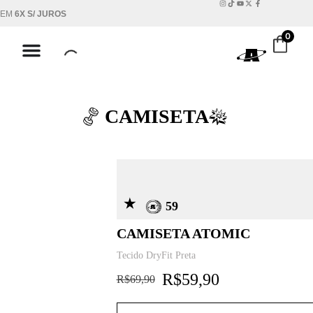
X S/ JUROS
FRETE GRÁTI
0
CAMISETA
59
CAMISETA ATOMIC
Tecido DryFit Preta
R$
59,90
R$
69,90