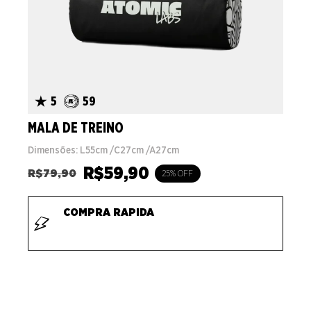
5
59
MALA DE TREINO
Dimensões: L55cm /C27cm /A27cm
R$
59,90
R$
79,90
25% OFF
COMPRA RAPIDA