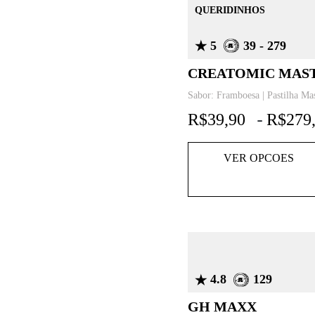
QUERIDINHOS
5
39 - 279
CREATOMIC MAS
Sabor: Framboesa | Pastilha Mas
R$
39,90
R$
279
-
VER OPCOES
4.8
129
GH MAXX