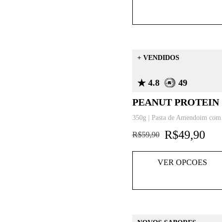
+ VENDIDOS
4.8
49
PEANUT PROTEIN
350g | Pasta de Amendoim co
R$
49,90
R$
59,90
VER OPCOES