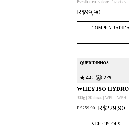
Escolha seus sabores favoritos
R$
99,90
COMPRA RAPID
QUERIDINHOS
4.8
229
WHEY ISO HYDRO
900g | 30 doses | WPI + WPH
R$
229,90
R$
259,90
VER OPCOES