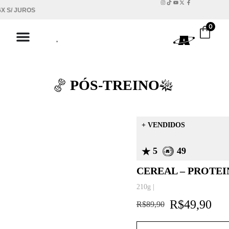
JUROS
FRETE GRÁTIS NA
0
PÓS-TREINO
+ VENDIDOS
5
49
CEREAL – PROTEI
210g |
R$
49,90
R$
89,90