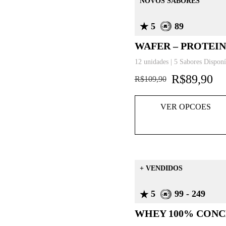
NOVOS SABORES
5
89
WAFER – PROTEIN
12 unidades | 5 Sabores Disponí
R$
89,90
R$
109,90
VER OPCOES
+ VENDIDOS
5
99 - 249
WHEY 100% CON