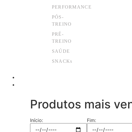
PERFORMANCE
PÓS-
TREINO
PRÉ-
TREINO
SAÚDE
SNACKs
ATOMICOINS
MODA
Produtos mais ve
Início:
Fim: