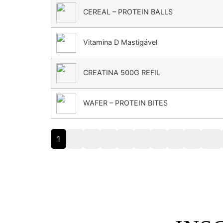
CEREAL – PROTEIN BALLS
Vitamina D Mastigável
CREATINA 500G REFIL
WAFER – PROTEIN BITES
1
2
3
4
5
6
7
8
9
10