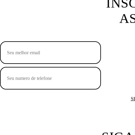
INS
A
S