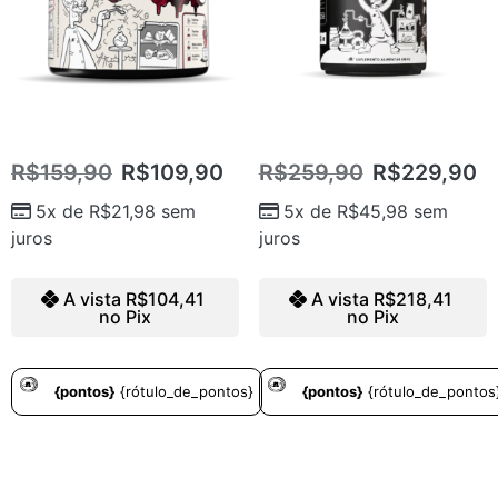
Pré-Treino Atômico
WHEY ISO HYDRO
R$
159,90
R$
109,90
R$
259,90
R$
229,90
5x de
R$
21,98
sem
5x de
R$
45,98
sem
juros
juros
A vista
R$
104,41
A vista
R$
218,41
no Pix
no Pix
{pontos}
{rótulo_de_pontos}
{pontos}
{rótulo_de_pontos
VER OPCOES
VER OPCOES