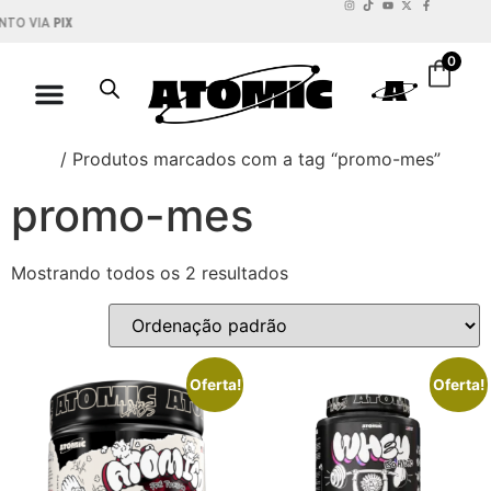
 VIA
PIX
PARCELE EM
6X S
0
Início
/ Produtos marcados com a tag “promo-mes”
promo-mes
Mostrando todos os 2 resultados
Oferta!
Oferta!