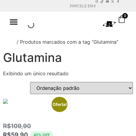
PARCELE EM
6X S/ JUROS
0
Início
/ Produtos marcados com a tag “Glutamina”
Glutamina
Exibindo um único resultado
Oferta!
GLUTAMINA 100% PURA
R$
109,90
R$
59,90
45% OFF