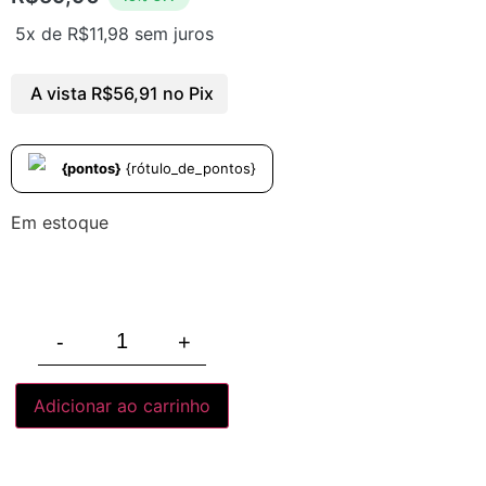
5x de
R$
11,98
sem juros
A vista
R$
56,91
no Pix
{pontos}
{rótulo_de_pontos}
Em estoque
-
+
Adicionar ao carrinho