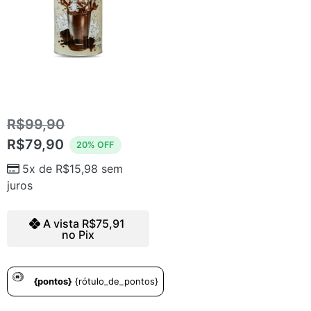
ENERGY CHOCOLATE
R$
99,90
R$
79,90
20% OFF
5x de
R$
15,98
sem
juros
A vista
R$
75,91
no Pix
{pontos}
{rótulo_de_pontos}