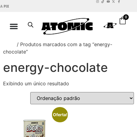
PIX
PARCELE EM
6X S/ JURO
0
Início
/ Produtos marcados com a tag “energy-
chocolate”
energy-chocolate
Exibindo um único resultado
Oferta!